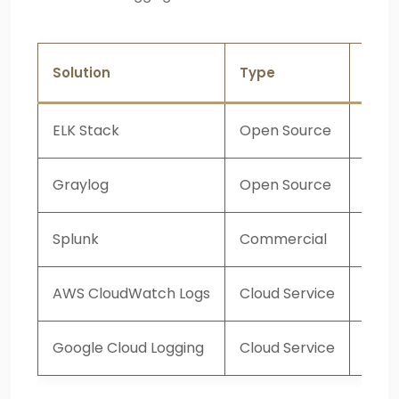
Solution
Type
Ava
ELK Stack
Open Source
Puis
Graylog
Open Source
Simpl
Splunk
Commercial
Fonc
AWS CloudWatch Logs
Cloud Service
Intég
Google Cloud Logging
Cloud Service
Intég