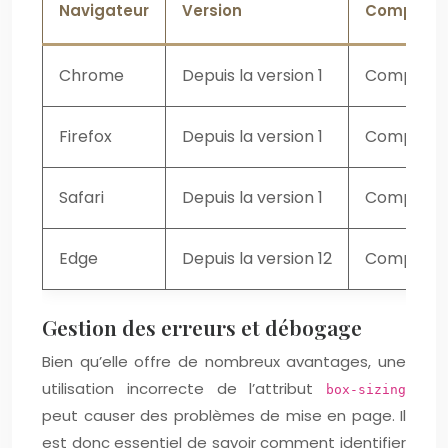
Navigateur
Version
Compatibi
Chrome
Depuis la version 1
Compatib
Firefox
Depuis la version 1
Compatib
Safari
Depuis la version 1
Compatib
Edge
Depuis la version 12
Compatib
Gestion des erreurs et débogage
Bien qu’elle offre de nombreux avantages, une
utilisation incorrecte de l’attribut
box-sizing
peut causer des problèmes de mise en page. Il
est donc essentiel de savoir comment identifier