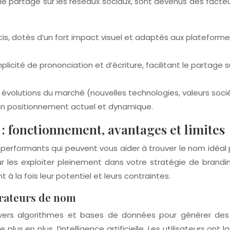
our le partage sur les réseaux sociaux, sont devenus des fa
s, dotés d’un fort impact visuel et adaptés aux plateformes 
mplicité de prononciation et d’écriture, facilitant le partage s
évolutions du marché (nouvelles technologies, valeurs soci
i un positionnement actuel et dynamique.
: fonctionnement, avantages et limites
performants qui peuvent vous aider à trouver le nom idéal po
ur les exploiter pleinement dans votre stratégie de brandi
 à la fois leur potentiel et leurs contraintes.
rateurs de nom
ivers algorithmes et bases de données pour générer des
us en plus, l’intelligence artificielle. Les utilisateurs ont 