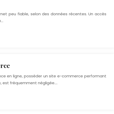
l
rnet peu fiable, selon des données récentes. Un accès
é…
erce
sence en ligne, posséder un site e-commerce performant
é, est fréquemment négligée….