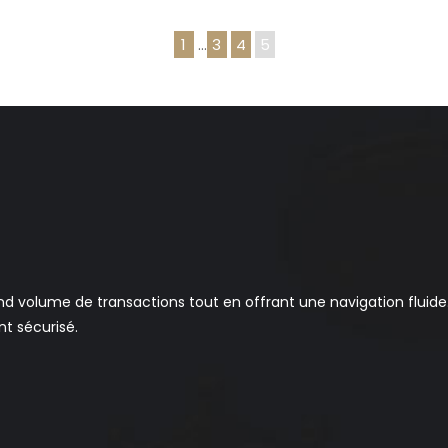
1
…
3
4
5
volume de transactions tout en offrant une navigation fluide. I
t sécurisé.