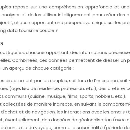
ouples repose sur une compréhension approfondie et une u
analyser et de les utiliser intelligemment pour créer des 
ectif, chacun apportant une perspective unique sur les pré
ing data tourisme couple ?
ts
catégories, chacune apportant des informations précieuses po
les. Combinées, ces données permettent de dresser un port
ci un aperçu de chaque catégorie :
 directement par les couples, soit lors de l’inscription, soit
 (âge, lieu de résidence, profession, etc.), des préférenc
s communs (cuisine, musique, films, sports, hobbies, etc.).
collectées de manière indirecte, en suivant le comportemen
d’achat et de navigation, les interactions avec les emails (tau
 et, éventuellement, des données de géolocalisation (avec
 au contexte du voyage, comme la saisonnalité (période de 