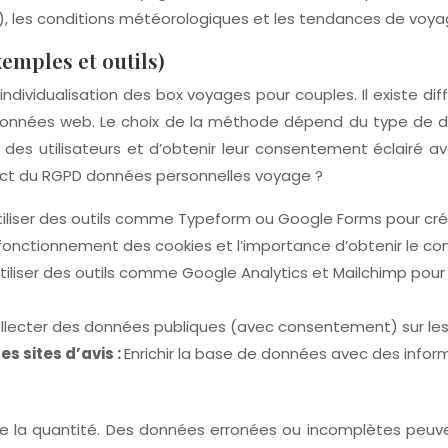
), les conditions météorologiques et les tendances de voya
emples et outils)
individualisation des box voyages pour couples. Il existe d
de données web. Le choix de la méthode dépend du type de d
ivée des utilisateurs et d’obtenir leur consentement éclair
ect du RGPD données personnelles voyage ?
tiliser des outils comme Typeform ou Google Forms pour cré
e fonctionnement des cookies et l’importance d’obtenir le c
tiliser des outils comme Google Analytics et Mailchimp pour
llecter des données publiques (avec consentement) sur les 
s sites d’avis :
Enrichir la base de données avec des inform
ue la quantité. Des données erronées ou incomplètes peuv